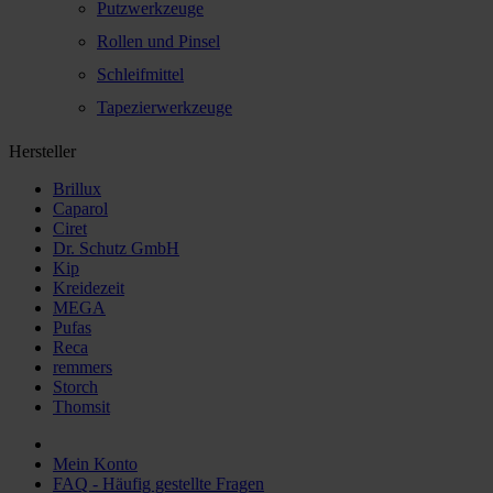
Putzwerkzeuge
Rollen und Pinsel
Schleifmittel
Tapezierwerkzeuge
Hersteller
Brillux
Caparol
Ciret
Dr. Schutz GmbH
Kip
Kreidezeit
MEGA
Pufas
Reca
remmers
Storch
Thomsit
Mein Konto
FAQ - Häufig gestellte Fragen