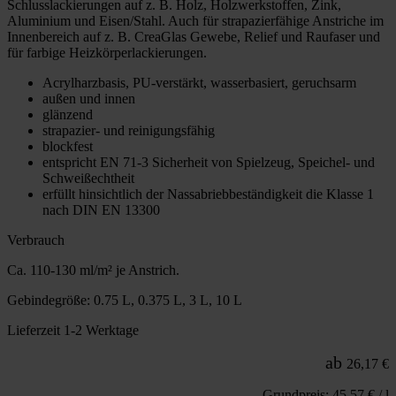
Schlusslackierungen auf z. B. Holz, Holzwerkstoffen, Zink,
Aluminium und Eisen/Stahl. Auch für strapazierfähige Anstriche im
Innenbereich auf z. B. CreaGlas Gewebe, Relief und Raufaser und
für farbige Heizkörperlackierungen.
Acrylharzbasis, PU-verstärkt, wasserbasiert, geruchsarm
außen und innen
glänzend
strapazier- und reinigungsfähig
blockfest
entspricht EN 71-3 Sicherheit von Spielzeug, Speichel- und
Schweißechtheit
erfüllt hinsichtlich der Nassabriebbeständigkeit die Klasse 1
nach DIN EN 13300
Verbrauch
Ca. 110-130 ml/m² je Anstrich.
Gebindegröße: 0.75 L, 0.375 L, 3 L, 10 L
Lieferzeit 1-2 Werktage
ab
26,17 €
Grundpreis: 45,57 € / l