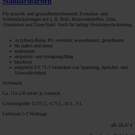
Standardfarben
Für umwelt- und gesundheitsschonende Zwischen- und
Schlusslackierungen auf z. B. Holz, Holzwerkstoffen, Zink,
Aluminium und Eisen/Stahl. Auch für farbige Heizkörperlackierung.
Acrylharz-Basis, PU-verstärkt, wasserbasiert, geruchsarm
für außen und innen
seidenmatt
strapazier- und reinigungsfähig
blockfest
entspricht EN 71-3 Sicherheit von Spielzeug, Speichel- und
Schweißechtheit
Verbrauch
Ca. 110-130 ml/m² je Anstrich
Gebindegröße: 0.375 L, 0.75 L, 10 L, 3 L
Lieferzeit 1-2 Werktage
ab
28,47 €