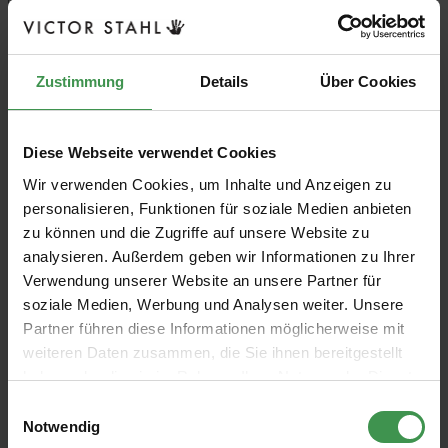
In den Korb
Zustimmung
Details
Über Cookies
Diese Webseite verwendet Cookies
Wir verwenden Cookies, um Inhalte und Anzeigen zu
personalisieren, Funktionen für soziale Medien anbieten
zu können und die Zugriffe auf unsere Website zu
analysieren. Außerdem geben wir Informationen zu Ihrer
Verwendung unserer Website an unsere Partner für
soziale Medien, Werbung und Analysen weiter. Unsere
Partner führen diese Informationen möglicherweise mit
Brillux Lacryl-PU Seidenmattlack 270
weiteren Daten zusammen, die Sie ihnen bereitgestellt
farbig
haben oder die sie im Rahmen Ihrer Nutzung der Dienste
gesammelt haben.
Einwilligungsauswahl
Für umwelt- und gesundheitsschonende Zwischen- und
Notwendig
Schlusslackierungen auf z. B. Holz, Holzwerkstoffen, Zink,