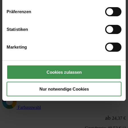
Aluminium und Eisen/Stahl. Auch für farbige Heizkörperlackierung.
Präferenzen
Acrylharz-Basis, PU-verstärkt, wasserbasiert, geruchsarm
für außen und innen
seidenmatt
Statistiken
strapazier- und reinigungsfähig
blockfest
entspricht EN 71-3 Sicherheit von Spielzeug, Speichel- und
Marketing
Schweißechtheit
Verbrauch
Ca. 110-130 ml/m² je Anstrich
Cookies zulassen
Gebindegröße: 0.375 L, 10 L, 0.75 L, 3 L
Lieferzeit 1-2 Werktage
Nur notwendige Cookies
Farbauswahl
ab
24,37 €