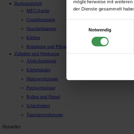
möglicherweise mit weiteren
Bodenzubehör
der Dienste gesammelt habe
MEGAgrün
Grundierungen
Einwilligungsauswahl
Spachtelmassen
Notwendig
Kleben
Reinigung und Pflege
Zubehör und Werkzeug
Abdeckmaterial
Klebebänder
Malerwerkzeuge
Putzwerkzeuge
Rollen und Pinsel
Schleifmittel
Tapezierwerkzeuge
Hersteller