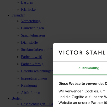
Lasuren
Klarlacke
Fassaden
Vorbereitung
Grundierungen
Spachtelmassen
Dichtstoffe
Strukturfarben und Putze
Farben - weiß
Farben - farbig
Zustimmung
Betonbeschichtungen
Imprägnierungen
Diese Webseite verwendet 
Reinigung
Wir verwenden Cookies, um I
Abtönfarben
und die Zugriffe auf unsere 
Boden
Website an unsere Partner fü
Beschichtungen + Farbe