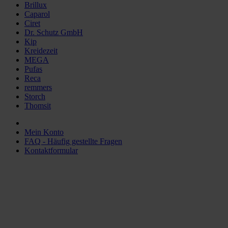
Brillux
Caparol
Ciret
Dr. Schutz GmbH
Kip
Kreidezeit
MEGA
Pufas
Reca
remmers
Storch
Thomsit
Mein Konto
FAQ - Häufig gestellte Fragen
Kontaktformular