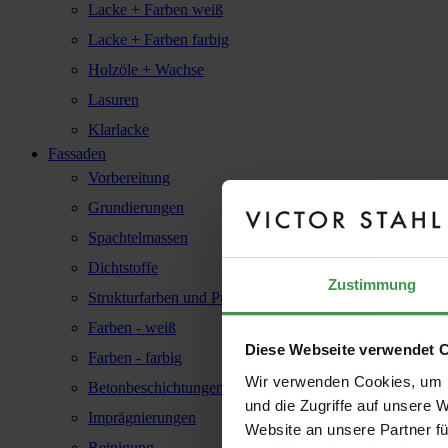
Lacke + Farben weiß
Lacke + Farben farbig
Holzöle + Wachse
Lasuren
Klarlacke
Fassaden
Vorbereitung
Grundierungen
Spachtelmassen
Dichtstoffe
Zustimmung
Strukturfarben und Putze
Farben - weiß
Diese Webseite verwendet 
Farben - farbig
Wir verwenden Cookies, um I
Betonbeschichtungen
und die Zugriffe auf unsere 
Imprägnierungen
Website an unsere Partner fü
Reinigung