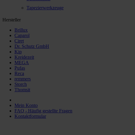
Tapezierwerkzeuge
Hersteller
Brillux
Caparol
Ciret
Dr. Schutz GmbH
Kip
Kreidezeit
MEGA
Pufas
Reca
remmers
Storch
Thomsit
Mein Konto
FAQ - Häufig gestellte Fragen
Kontaktformular