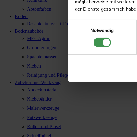
möglicherweise mit weiteren
der Dienste gesammelt habe
Abtönfarben
Boden
Einwilligungsauswahl
Beschichtungen + Farbe
Notwendig
Bodenzubehör
MEGAgrün
Grundierungen
Spachtelmassen
Kleben
Reinigung und Pflege
Zubehör und Werkzeug
Abdeckmaterial
Klebebänder
Malerwerkzeuge
Putzwerkzeuge
Rollen und Pinsel
Schleifmittel