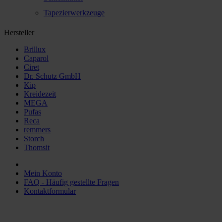
Tapezierwerkzeuge
Hersteller
Brillux
Caparol
Ciret
Dr. Schutz GmbH
Kip
Kreidezeit
MEGA
Pufas
Reca
remmers
Storch
Thomsit
Mein Konto
FAQ - Häufig gestellte Fragen
Kontaktformular