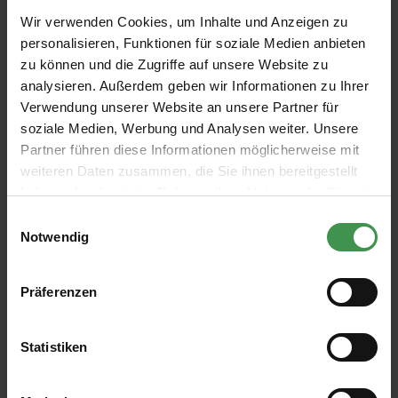
Produktdetails
Wir verwenden Cookies, um Inhalte und Anzeigen zu
personalisieren, Funktionen für soziale Medien anbieten
In den Korb
zu können und die Zugriffe auf unsere Website zu
analysieren. Außerdem geben wir Informationen zu Ihrer
Verwendung unserer Website an unsere Partner für
soziale Medien, Werbung und Analysen weiter. Unsere
Partner führen diese Informationen möglicherweise mit
weiteren Daten zusammen, die Sie ihnen bereitgestellt
Ciret Igelwalze/Stachelwalze mit
haben oder die sie im Rahmen Ihrer Nutzung der Dienste
Teleskopstab
gesammelt haben.
Einwilligungsauswahl
Notwendig
Stachelwalze als Hilfsmittel um Tapeten abzulösen
15 cm breite Stachelwalze zum Perforieren von Tapeten
Präferenzen
Teleskopstab aus Aluminium, verstellbar von 50 bis 98 cm,
ideal für schwer erreichbare Stellen
Integriertes Schutzgehäuse für eine sichere Aufbewahrung
Statistiken
Für alle Tapetenarten geeignet
Verbrauch