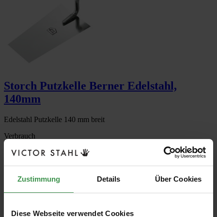
Storch Putzkelle Berner Edelstahl,
140mm
Edelstahl Putzkelle 140 mm breit
Verbrauch
Lieferzeit 1-2 Werktage
11,77 €
Zustimmung
Details
Über Cookies
Grundpreis: 11,77 € / Stück
inkl. 19 % USt
zzgl. Versandkosten
Diese Webseite verwendet Cookies