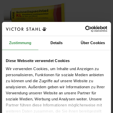
Pufas Schnellspachtel KL - 200 g
Zustimmung
Details
Über Cookies
Gebrauchsfertiger, weißer, schnelltrocknender Lackspachtel für den
Innen- und Außenbereich.
Kunstharz-Lackspachtel
Diese Webseite verwendet Cookies
für Holz und Metall
schnell trocknend
Wir verwenden Cookies, um Inhalte und Anzeigen zu
überlackierbar in 3 – 4 Stunden
personalisieren, Funktionen für soziale Medien anbieten
sehr gut schleifbar
zu können und die Zugriffe auf unsere Website zu
innen und außen
analysieren. Außerdem geben wir Informationen zu Ihrer
Lieferzeit 1-2 Werktage
Verwendung unserer Website an unsere Partner für
soziale Medien, Werbung und Analysen weiter. Unsere
7,97 €
Partner führen diese Informationen möglicherweise mit
Grundpreis: 39,85 € / kg
weiteren Daten zusammen, die Sie ihnen bereitgestellt