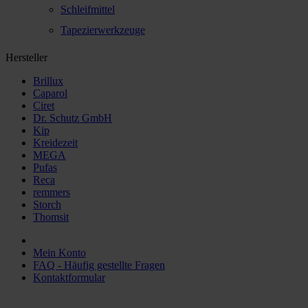
Schleifmittel
Tapezierwerkzeuge
Hersteller
Brillux
Caparol
Ciret
Dr. Schutz GmbH
Kip
Kreidezeit
MEGA
Pufas
Reca
remmers
Storch
Thomsit
Mein Konto
FAQ - Häufig gestellte Fragen
Kontaktformular