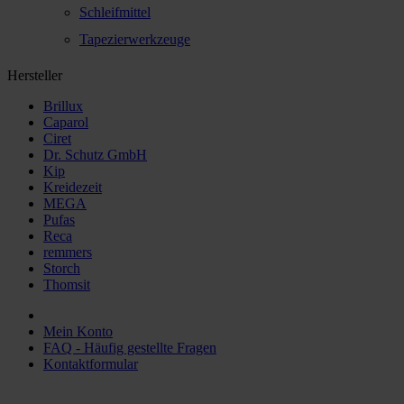
Schleifmittel
Tapezierwerkzeuge
Hersteller
Brillux
Caparol
Ciret
Dr. Schutz GmbH
Kip
Kreidezeit
MEGA
Pufas
Reca
remmers
Storch
Thomsit
Mein Konto
FAQ - Häufig gestellte Fragen
Kontaktformular