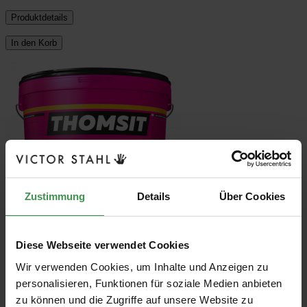
Produktdetails
In den Korb
Zustimmung
Details
Über Cookies
Diese Webseite verwendet Cookies
Wir verwenden Cookies, um Inhalte und Anzeigen zu
Thomsit Dispersions-Linoleumkleber L
personalisieren, Funktionen für soziale Medien anbieten
240 D - 15 kg
zu können und die Zugriffe auf unsere Website zu