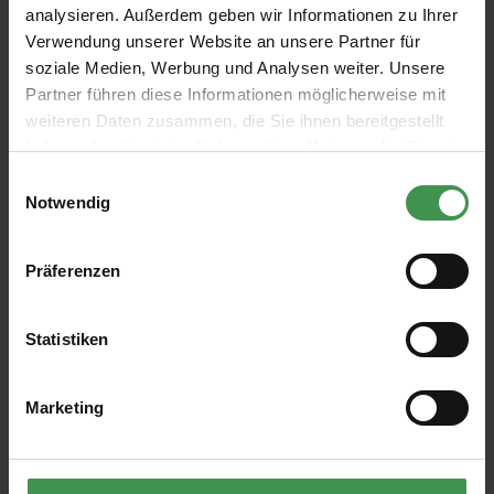
analysieren. Außerdem geben wir Informationen zu Ihrer
für Linoleum in Bahnen und Platten
Verwendung unserer Website an unsere Partner für
Universell für alle Linoleumbeläge
soziale Medien, Werbung und Analysen weiter. Unsere
Kurze Ablüftezeit für zügiges Arbeiten
Partner führen diese Informationen möglicherweise mit
Sehr gute Anfangshaftung
Scherfeste Klebung
weiteren Daten zusammen, die Sie ihnen bereitgestellt
Hohe Maßstabilität
haben oder die sie im Rahmen Ihrer Nutzung der Dienste
Verbrauch
gesammelt haben.
Einwilligungsauswahl
Ca. 400 g/m²
Notwendig
Lieferzeit 1-2 Werktage
87,17 €
Präferenzen
Grundpreis: 5,81 € / kg
Statistiken
inkl. 19 % USt
zzgl. Versandkosten
Produktdetails
Marketing
In den Korb