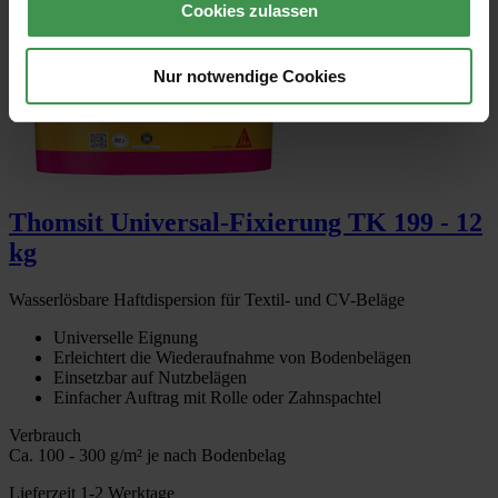
Cookies zulassen
Nur notwendige Cookies
Thomsit Universal-Fixierung TK 199 - 12
kg
Wasserlösbare Haftdispersion für Textil- und CV-Beläge
Universelle Eignung
Erleichtert die Wiederaufnahme von Bodenbelägen
Einsetzbar auf Nutzbelägen
Einfacher Auftrag mit Rolle oder Zahnspachtel
Verbrauch
Ca. 100 - 300 g/m² je nach Bodenbelag
Lieferzeit 1-2 Werktage