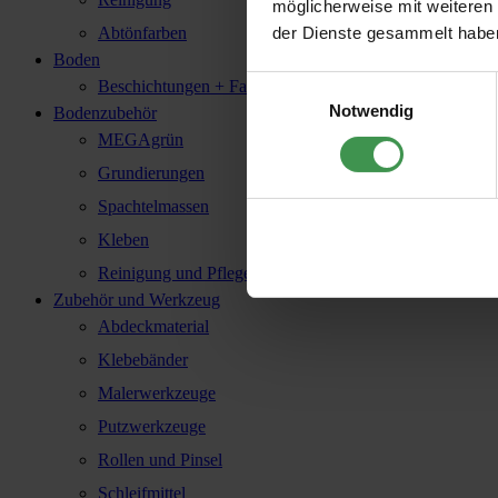
möglicherweise mit weiteren
der Dienste gesammelt habe
Abtönfarben
Boden
Einwilligungsauswahl
Beschichtungen + Farbe
Notwendig
Bodenzubehör
MEGAgrün
Grundierungen
Spachtelmassen
Kleben
Reinigung und Pflege
Zubehör und Werkzeug
Abdeckmaterial
Klebebänder
Malerwerkzeuge
Putzwerkzeuge
Rollen und Pinsel
Schleifmittel