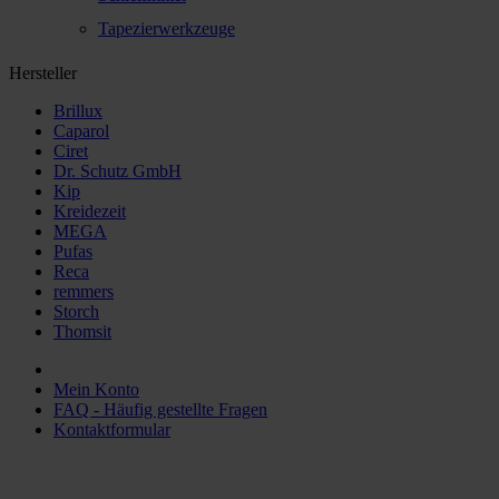
Tapezierwerkzeuge
Hersteller
Brillux
Caparol
Ciret
Dr. Schutz GmbH
Kip
Kreidezeit
MEGA
Pufas
Reca
remmers
Storch
Thomsit
Mein Konto
FAQ - Häufig gestellte Fragen
Kontaktformular