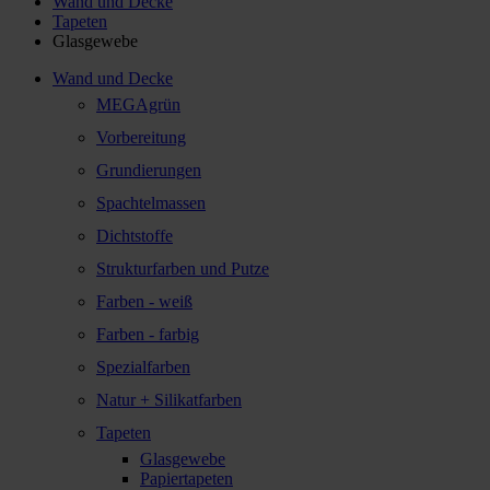
Wand und Decke
Tapeten
Glasgewebe
Wand und Decke
MEGAgrün
Vorbereitung
Grundierungen
Spachtelmassen
Dichtstoffe
Strukturfarben und Putze
Farben - weiß
Farben - farbig
Spezialfarben
Natur + Silikatfarben
Tapeten
Glasgewebe
Papiertapeten