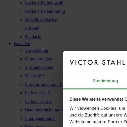
Lacke + Farben weiß
Lacke + Farben farbig
Holzöle + Wachse
Lasuren
Klarlacke
Fassaden
Vorbereitung
Grundierungen
Spachtelmassen
Dichtstoffe
Zustimmung
Strukturfarben und Putze
Farben - weiß
Diese Webseite verwendet 
Farben - farbig
Wir verwenden Cookies, um I
Betonbeschichtungen
und die Zugriffe auf unsere 
Imprägnierungen
Website an unsere Partner fü
Reinigung