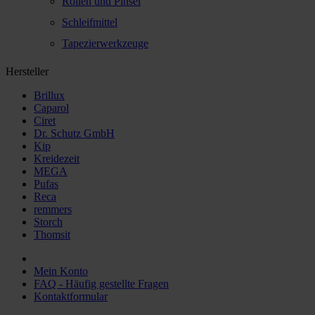
Rollen und Pinsel
Schleifmittel
Tapezierwerkzeuge
Hersteller
Brillux
Caparol
Ciret
Dr. Schutz GmbH
Kip
Kreidezeit
MEGA
Pufas
Reca
remmers
Storch
Thomsit
Mein Konto
FAQ - Häufig gestellte Fragen
Kontaktformular