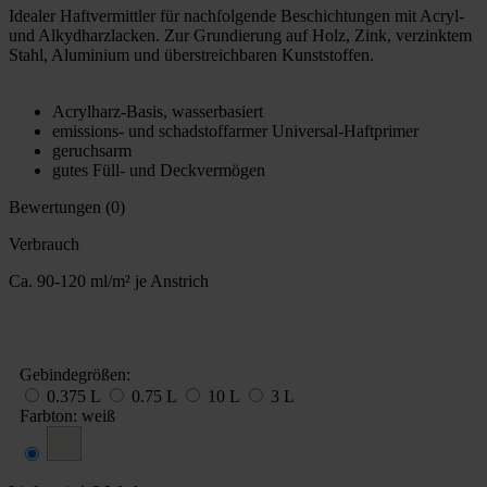
Idealer Haftvermittler für nachfolgende Beschichtungen mit Acryl-
und Alkydharzlacken. Zur Grundierung auf Holz, Zink, verzinktem
Stahl, Aluminium und überstreichbaren Kunststoffen.
Acrylharz-Basis, wasserbasiert
emissions- und schadstoffarmer Universal-Haftprimer
geruchsarm
gutes Füll- und Deckvermögen
Bewertungen (0)
Verbrauch
Ca. 90-120 ml/m² je Anstrich
Gebindegrößen:
0.375 L
0.75 L
10 L
3 L
Farbton:
weiß