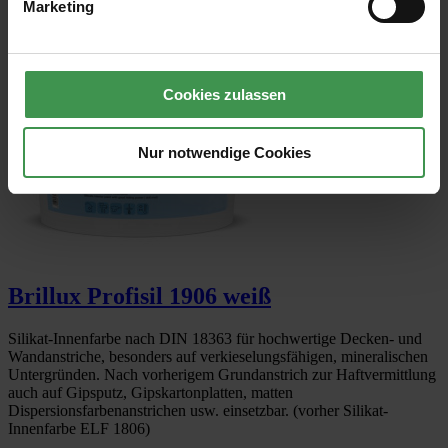
Marketing
Cookies zulassen
Nur notwendige Cookies
Brillux Profisil 1906 weiß
Silikat-Innenfarbe nach DIN 18363 für hochwertige Decken- und
Wandanstriche, besonders auf verkieselungsfähigen, mineralischen
Untergründen. Nach vorherigem Grundanstrich zur Haftvermittlung
auch auf Gipsputz, Gipskartonplatten, matten
Dispersionsfarbenanstrichen usw. einsetzbar. (vorher Silikat-
Innenfarbe ELF 1806)