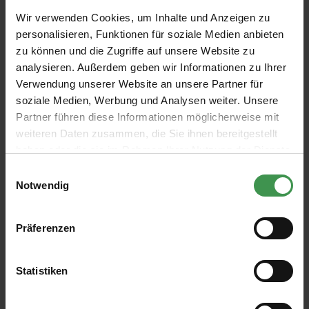
nicht belasteten Wandflächen. Besonders geeignet für den Einsatz
im Denkmalschutz-Bereich, speziell auf Stuckdecken.
Wir verwenden Cookies, um Inhalte und Anzeigen zu
personalisieren, Funktionen für soziale Medien anbieten
reversibel (durch Abwaschen wieder entfernbar)
zu können und die Zugriffe auf unsere Website zu
gut deckend
hoch wasserdampfdiffusionsfähig
analysieren. Außerdem geben wir Informationen zu Ihrer
stumpfmatt
Verwendung unserer Website an unsere Partner für
wasserverdünnbar
soziale Medien, Werbung und Analysen weiter. Unsere
geruchsneutral
Partner führen diese Informationen möglicherweise mit
Verbrauch
weiteren Daten zusammen, die Sie ihnen bereitgestellt
Ca. 150 - 180 ml/m² je Anstrich
haben oder die sie im Rahmen Ihrer Nutzung der Dienste
gesammelt haben.
Einwilligungsauswahl
Lieferzeit 1-2 Werktage
Notwendig
94,67 €
Grundpreis: 9,47 € / l
Präferenzen
inkl. 19 % USt
zzgl. Versandkosten
Produktdetails
Statistiken
In den Korb