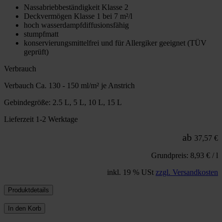
Nassabriebbeständigkeit Klasse 2
Deckvermögen Klasse 1 bei 7 m²/l
hoch wasserdampfdiffusionsfähig
stumpfmatt
konservierungsmittelfrei und für Allergiker geeignet (TÜV
geprüft)
Verbrauch
Verbauch Ca. 130 - 150 ml/m² je Anstrich
Gebindegröße: 2.5 L, 5 L, 10 L, 15 L
Lieferzeit 1-2 Werktage
ab
37,57 €
Grundpreis: 8,93 € / l
inkl. 19 % USt
zzgl. Versandkosten
Produktdetails
In den Korb