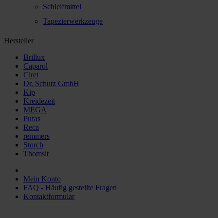
Schleifmittel
Tapezierwerkzeuge
Hersteller
Brillux
Caparol
Ciret
Dr. Schutz GmbH
Kip
Kreidezeit
MEGA
Pufas
Reca
remmers
Storch
Thomsit
Mein Konto
FAQ - Häufig gestellte Fragen
Kontaktformular