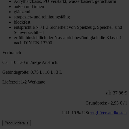
Acrylharzbasis, PU-verstärkt, wasserbasiert, geruchsarm
außen und innen
glänzend
strapazier- und reinigungsfähig
blockfest
entspricht EN 71-3 Sicherheit von Spielzeug, Speichel- und
Schweißechtheit
erfüllt hinsichtlich der Nassabriebbeständigkeit die Klasse 1
nach DIN EN 13300
Verbrauch
Ca. 110-130 ml/m² je Anstrich.
Gebindegröße: 0.75 L, 10 L, 3 L
Lieferzeit 1-2 Werktage
ab
37,86 €
Grundpreis: 42,93 € / l
inkl. 19 % USt
zzgl. Versandkosten
Produktdetails