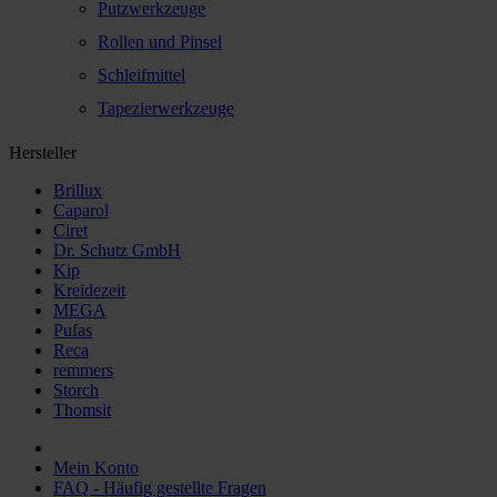
Putzwerkzeuge
Rollen und Pinsel
Schleifmittel
Tapezierwerkzeuge
Hersteller
Brillux
Caparol
Ciret
Dr. Schutz GmbH
Kip
Kreidezeit
MEGA
Pufas
Reca
remmers
Storch
Thomsit
Mein Konto
FAQ - Häufig gestellte Fragen