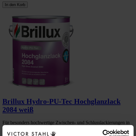
In den Korb
Brillux Hydro-PU-Tec Hochglanzlack
2084 weiß
Für besonders hochwertige Zwischen- und Schlusslackierungen in
Premiumqualität auf z. B. Holz, Holzwerkstoffen, Zink, Aluminium
und Eisen/Stahl.