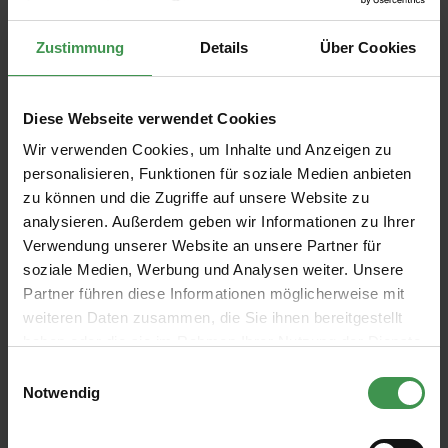
wasserbasiert, geruchsarm
außen (Außenraumklima) und innen
Zustimmung
Details
Über Cookies
Premium-Hochglanzlack
blockfest
wasserdampfdiffusionsfähig
entspricht EN 71-3 Sicherheit von Spielzeug, Speichel- und
Diese Webseite verwendet Cookies
Schweißechtheit
Wir verwenden Cookies, um Inhalte und Anzeigen zu
Verbrauch
personalisieren, Funktionen für soziale Medien anbieten
zu können und die Zugriffe auf unsere Website zu
Ca. 110-130 ml/m² je Anstrich
analysieren. Außerdem geben wir Informationen zu Ihrer
Gebindegröße: 3 L, 0.75 L
Verwendung unserer Website an unsere Partner für
Lieferzeit 2 - 4 Werktage
soziale Medien, Werbung und Analysen weiter. Unsere
Partner führen diese Informationen möglicherweise mit
ab
41,67 €
weiteren Daten zusammen, die Sie ihnen bereitgestellt
haben oder die sie im Rahmen Ihrer Nutzung der Dienste
Grundpreis: 47,36 € / l
gesammelt haben.
Einwilligungsauswahl
inkl. 19 % USt
zzgl. Versandkosten
Notwendig
Produktdetails