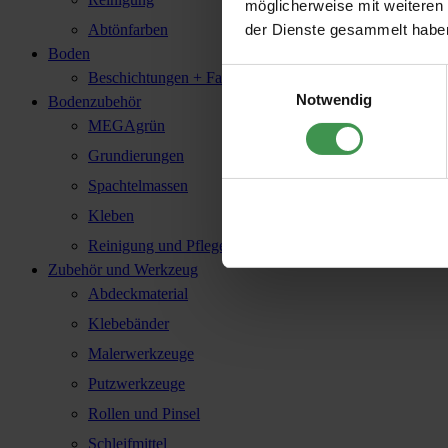
möglicherweise mit weiteren
der Dienste gesammelt habe
Abtönfarben
Boden
Einwilligungsauswahl
Beschichtungen + Farbe
Notwendig
Bodenzubehör
MEGAgrün
Grundierungen
Spachtelmassen
Kleben
Reinigung und Pflege
Zubehör und Werkzeug
Abdeckmaterial
Klebebänder
Malerwerkzeuge
Putzwerkzeuge
Rollen und Pinsel
Schleifmittel