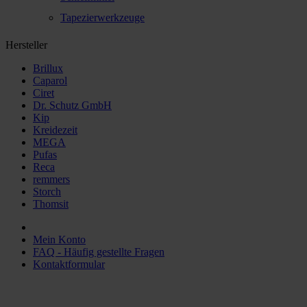
Tapezierwerkzeuge
Hersteller
Brillux
Caparol
Ciret
Dr. Schutz GmbH
Kip
Kreidezeit
MEGA
Pufas
Reca
remmers
Storch
Thomsit
Mein Konto
FAQ - Häufig gestellte Fragen
Kontaktformular