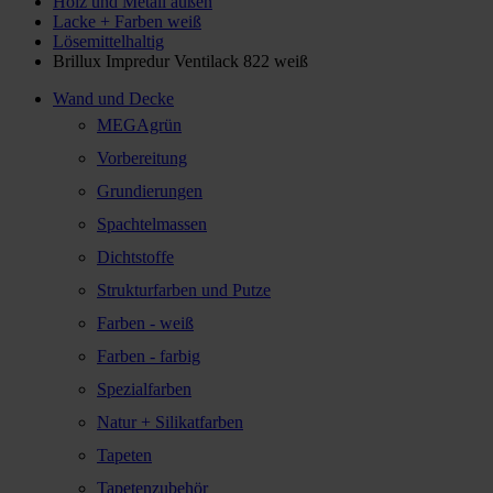
Holz und Metall außen
Lacke + Farben weiß
Lösemittelhaltig
Brillux Impredur Ventilack 822 weiß
Wand und Decke
MEGAgrün
Vorbereitung
Grundierungen
Spachtelmassen
Dichtstoffe
Strukturfarben und Putze
Farben - weiß
Farben - farbig
Spezialfarben
Natur + Silikatfarben
Tapeten
Tapetenzubehör