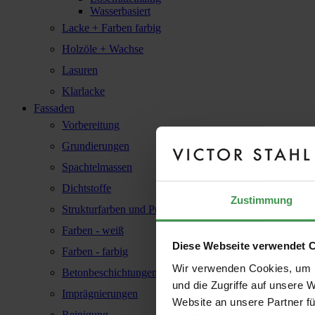
Wasserbasiert
Lacke + Farben farbig
Holzöle + Wachse
Lasuren
Klarlacke
Fassaden
Vorbereitung
Grundierungen
Spachtelmassen
Dichtstoffe
Zustimmung
Strukturfarben und Putze
Farben - weiß
Diese Webseite verwendet 
Farben - farbig
Wir verwenden Cookies, um I
Betonbeschichtungen
und die Zugriffe auf unsere 
Imprägnierungen
Website an unsere Partner fü
Reinigung